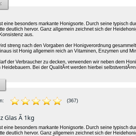
:
st eine besonders markante Honigsorte. Durch seine typisch dun
tte deutlich hervor. Ganz allgemein zeichnet sich der Heideho
 Konsistenz aus.
ird streng nach den Vorgaben der Honigverordnung gesammelt,
naus ist Honig allgemein reich an Vitaminen, Enzymen und Min
rf der Verbraucher zu decken, verwenden wir neben dem Honig
 Heidebauern. Bei der QualitÃ¤t werden hierbei selbstverstÃ¤n
n:
(367)
z Glas Ã 1kg
st eine besonders markante Honigsorte. Durch seine typisch dun
tte deutlich hervor. Ganz allgemein zeichnet sich der Heideho