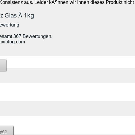
 Konsistenz aus. Leider kÃ¶nnen wir Ihnen dieses Produkt nicht
z Glas Ã 1kg
Bewertung
esamt 367 Bewertungen.
axiolog.com
yse