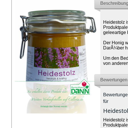
Beschreibung
Heidestolz i
Produktpale
geleeartige
Der Honig w
DarÃ¼ber hi
Um den Beda
von anderen
Bewertungen
Bewertunge
für
Heidestol
Heidestolz i
Produktpale